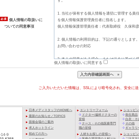
す。
1. 当社が保有する個人情報を適切に管理する責
個人情報の取扱いに
を個人情報保護管理責任者に指名します。
ついての同意事項
個人情報保護管理責任者：代表取締役 久保和
2. 個人情報の利用目的は、下記の通りとします
お問い合わせの対応
3. 本人の同意がある場合、または法令に基づく
個人情報の取扱いに同意する
個人情報を第三者に提供することはありません
4.業務の一部を委託し、業務委託先に対して必
提供することがあります。この場合、これらの
ご入力いただいた情報は、SSLにより暗号化され、安全に
人情報の取り扱いに関する事項を定め、適切な
5. 個人情報に関する「利用目的の通知又は開示
日本メディスタッフのHOMEへ
エントリーフォーム
ショッピン
利用の停止・消去・第三者への提供の停止」及
ドクター/歯科ドクターの
衛生商品
最新のお知らせ／TOPICS
開示」のお申し出があった時、法令等に基づき
皆様
白衣・そ
面接会場のご案内
ナース・その他医療専門
その他
7
求人ホットライン
職の皆様
ギャラリ
問い合わせ先：当社 お問い合わせ窓口
初めての方へ
人材をお探しの皆様へ
ショッピン
14-9
〒275-0002 千葉県習志野市実籾4-14-9
医療介護現場の人材はお
ご注文方