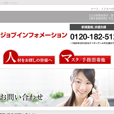
りご相談ください
ナース、ドクターの
【土日祝緊急受付・新
【通常業務時間】平日 9: