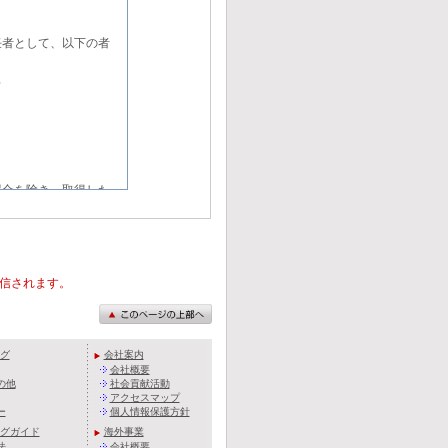
任者として、以下の者
彦
。
場合を除き、取得した
。
要な範囲で個人情報を
業務委託先との間で個
送信されます。
監督を行います。
・訂正・追加・削除・
グ
会社案内
び「第三者提供記録の
会社概要
対応致します。
の他
社会貢献活動
アクセスマップ
ー
個人情報保護方針
グガイド
海外事業
法
会社概要