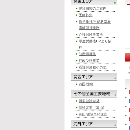
健診機関のご案内
医師募集
修学旅行/自然教室看
護師同行業務
介護保険事業所
厚生労働省HPより抜
粋
助産師募集
行政受託事業
看護師業務その他
四国/徳島
博多健診単発
健診定期（富山)
富山/健診単発巡回