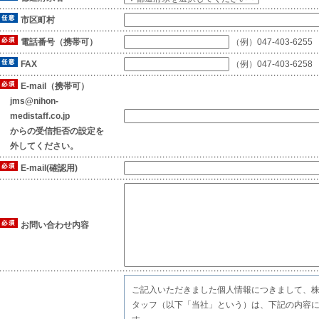
市区町村
電話番号（携帯可）
（例）047-403-6255
FAX
（例）047-403-6258
E-mail（携帯可）
jms@nihon-
medistaff.co.jp
からの受信拒否の設定を
外してください。
E-mail(確認用)
お問い合わせ内容
ご記入いただきました個人情報につきまして、
タッフ（以下「当社」という）は、下記の内容