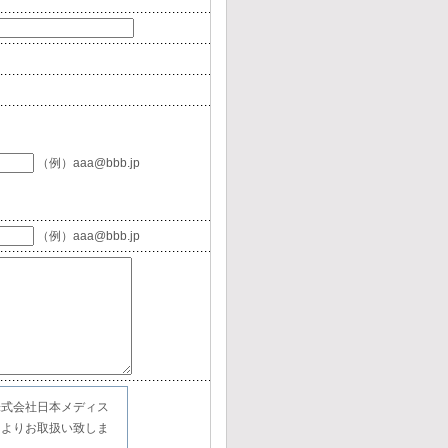
（例）aaa@bbb.jp
（例）aaa@bbb.jp
株式会社日本メディス
によりお取扱い致しま