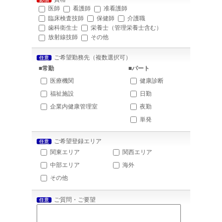
医師
看護師
准看護師
臨床検査技師
保健師
介護職
歯科衛生士
栄養士（管理栄養士含む）
放射線技師
その他
ご希望勤務先（複数選択可）
任意
■常勤
■パート
医療機関
健康診断
福祉施設
日勤
企業内健康管理室
夜勤
単発
ご希望登録エリア
任意
関東エリア
関西エリア
中部エリア
海外
その他
ご質問・ご要望
任意