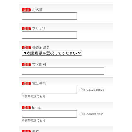
お名前
必須
フリガナ
必須
都道府県名
必須
市区町村
必須
電話番号
必須
（例）0312345678
※携帯電話でも可
E-mail
必須
（例）aaa@bbb.jp
※携帯電話でも可
資格
必須