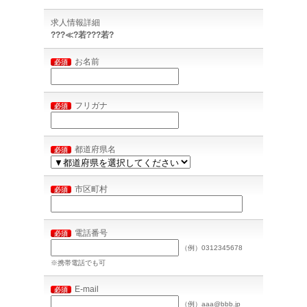
求人情報詳細
???≪?若???若?
お名前
必須
フリガナ
必須
都道府県名
必須
市区町村
必須
電話番号
必須
（例）0312345678
※携帯電話でも可
E-mail
必須
（例）aaa@bbb.jp