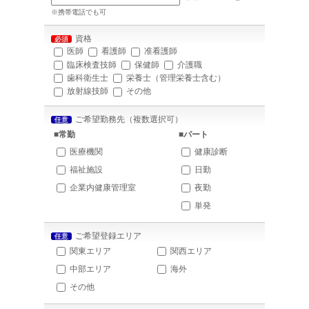
※携帯電話でも可
資格
必須
医師
看護師
准看護師
臨床検査技師
保健師
介護職
歯科衛生士
栄養士（管理栄養士含む）
放射線技師
その他
ご希望勤務先（複数選択可）
任意
■常勤
■パート
医療機関
健康診断
福祉施設
日勤
企業内健康管理室
夜勤
単発
ご希望登録エリア
任意
関東エリア
関西エリア
中部エリア
海外
その他