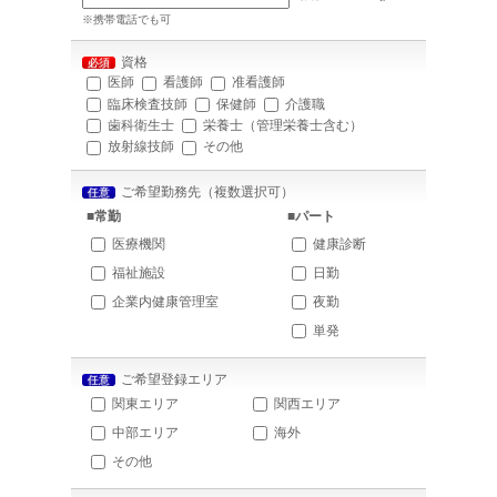
※携帯電話でも可
資格
必須
医師
看護師
准看護師
臨床検査技師
保健師
介護職
歯科衛生士
栄養士（管理栄養士含む）
放射線技師
その他
ご希望勤務先（複数選択可）
任意
■常勤
■パート
医療機関
健康診断
福祉施設
日勤
企業内健康管理室
夜勤
単発
ご希望登録エリア
任意
関東エリア
関西エリア
中部エリア
海外
その他