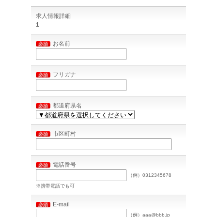
求人情報詳細
1
お名前
必須
フリガナ
必須
都道府県名
必須
市区町村
必須
電話番号
必須
（例）0312345678
※携帯電話でも可
E-mail
必須
（例）aaa@bbb.jp