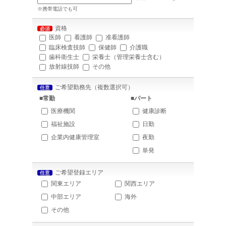
※携帯電話でも可
資格
必須
医師
看護師
准看護師
臨床検査技師
保健師
介護職
歯科衛生士
栄養士（管理栄養士含む）
放射線技師
その他
ご希望勤務先（複数選択可）
任意
■常勤
■パート
医療機関
健康診断
福祉施設
日勤
企業内健康管理室
夜勤
単発
ご希望登録エリア
任意
関東エリア
関西エリア
中部エリア
海外
その他