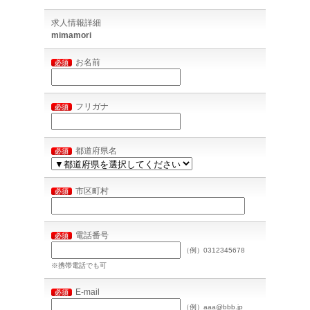
求人情報詳細
mimamori
お名前
必須
フリガナ
必須
都道府県名
必須
市区町村
必須
電話番号
必須
（例）0312345678
※携帯電話でも可
E-mail
必須
（例）aaa@bbb.jp