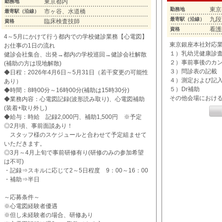
東京都内
勤務地
東京
勤務地
市ヶ谷、水道橋
最寄駅（沿線）
九段
最寄駅（沿線）
臨床検査技師
資格
看護
資格
4～5月にかけて行う都内での学校健診業務【心電図】
東京銀座本社対応
お仕事の1日の流れ
１）乳幼児健康診
健診会社集合、出発→都内の学校巡回→健診会社解散
２）事前事後のカ
(補助の方は現地解散)
３）問診表の記載
◆日程：2026年4月6日～5月31日（若干変更の可能性
４）測定および記
あり）
５）Dr補助
◆時間：8時00分～16時00分(補助は15時30分)
その他会場におけ
◆業務内容：心電図記録(波形読み取り)、心電図補助
(装着+取り外し)
◆給与：時給 記録2,000円、補助1,500円 ※予定
◎2月頃、事前面談あり！
スタッフ様のスケジュールと合わせて予定組ませて
いただきます。
◎3月～4月上旬で事前研修有り(研修のみの参加希望
は不可)
・記録⇒スキルに応じて2～5日程度 9：00～16：00
・補助⇒半日
～応募条件～
※心電図経験者優遇
※但し未経験者の場合、研修あり