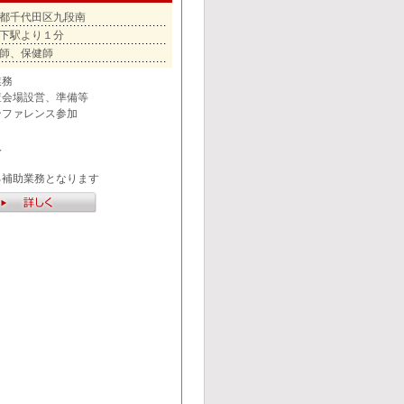
都千代田区九段南
下駅より１分
師、保健師
業務
査会場設営、準備等
ンファレンス参加
入
る補助業務となります