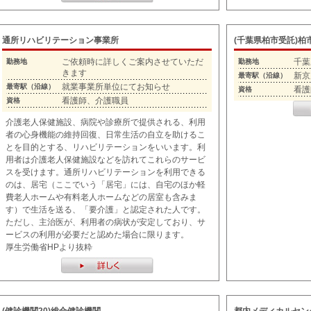
通所リハビリテーション事業所
(千葉県柏市受託)
ご依頼時に詳しくご案内させていただ
千葉
勤務地
勤務地
きます
新京
最寄駅（沿線）
就業事業所単位にてお知らせ
最寄駅（沿線）
看護
資格
看護師、介護職員
資格
介護老人保健施設、病院や診療所で提供される、利用
者の心身機能の維持回復、日常生活の自立を助けるこ
とを目的とする、リハビリテーションをいいます。利
用者は介護老人保健施設などを訪れてこれらのサービ
スを受けます。通所リハビリテーションを利用できる
のは、居宅（ここでいう「居宅」には、自宅のほか軽
費老人ホームや有料老人ホームなどの居室も含みま
す）で生活を送る、「要介護」と認定された人です。
ただし、主治医が、利用者の病状が安定しており、サ
ービスの利用が必要だと認めた場合に限ります。
厚生労働省HPより抜粋