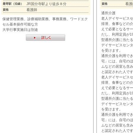
JR国分寺駅より徒歩８分
看護
最寄駅（沿線）
資格
看護師
資格
通所介護
老人デイサービス
保健管理業務、診療補助業務、事務業務、ワードエク
排泄、食事などの
セル基本操作可能な方
えで必要となるサ
大学行事実施日は別途
だし、利用定員が1
型通所介護に当た
デイサービスセン
を受けます。
通所介護を利用で
宅」には、自宅の
ムなどの居室も含
と認定された人で
老人デイサービス
排泄、食事などの
えで必要となるサ
だし、利用定員が1
型通所介護に当た
デイサービスセン
を受けます。
通所介護を利用で
宅」には、自宅の
ムなどの居室も含
と認定された人で