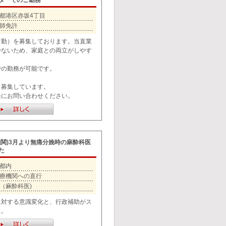
ターでのご勤務
都港区赤坂4丁目
師免許
常勤）を募集しております。当直業
少ないため、家庭との両立がしやす
での勤務が可能です。
も募集しています。
軽にお問い合わせください。
機関)3月より無痛分娩時の麻酔科医
た
都内
療機関への直行
（麻酔科医)
に対する意識変化と、行政補助がス
た。