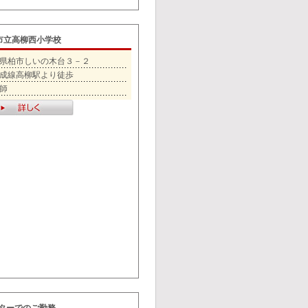
柏市立高柳西小学校
県柏市しいの木台３－２
成線高柳駅より徒歩
師