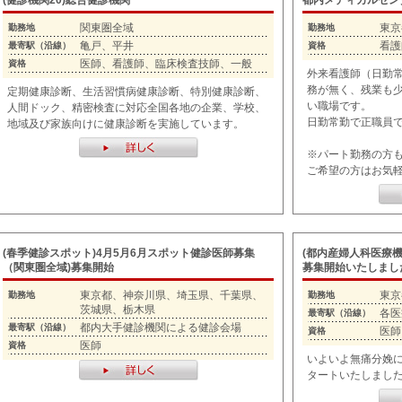
(健診機関20)総合健診機関
都内メディカルセン
関東圏全域
東京
勤務地
勤務地
亀戸、平井
看護
最寄駅（沿線）
資格
医師、看護師、臨床検査技師、一般
資格
外来看護師（日勤
務が無く、残業も
定期健康診断、生活習慣病健康診断、特別健康診断、
い職場です。
人間ドック、精密検査に対応全国各地の企業、学校、
日勤常勤で正職員
地域及び家族向けに健康診断を実施しています。
※パート勤務の方
ご希望の方はお気
(春季健診スポット)4月5月6月スポット健診医師募集
(都内産婦人科医療
（関東圏全域)募集開始
募集開始いたしまし
東京都、神奈川県、埼玉県、千葉県、
東京
勤務地
勤務地
茨城県、栃木県
各医
最寄駅（沿線）
都内大手健診機関による健診会場
最寄駅（沿線）
医師
資格
医師
資格
いよいよ無痛分娩
タートいたしまし