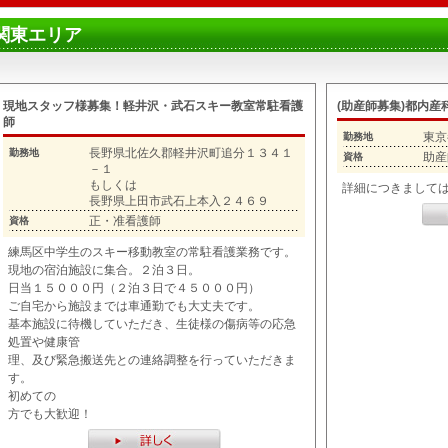
関東エリア
現地スタッフ様募集！軽井沢・武石スキー教室常駐看護
(助産師募集)都内産
師
東京
勤務地
長野県北佐久郡軽井沢町追分１３４１
勤務地
助産
資格
－１
もしくは
詳細につきまして
長野県上田市武石上本入２４６９
正・准看護師
資格
練馬区中学生のスキー移動教室の常駐看護業務です。
現地の宿泊施設に集合。２泊３日。
日当１５０００円（２泊３日で４５０００円）
ご自宅から施設までは車通勤でも大丈夫です。
基本施設に待機していただき、生徒様の傷病等の応急
処置や健康管
理、及び緊急搬送先との連絡調整を行っていただきま
す。
初めての
方でも大歓迎！