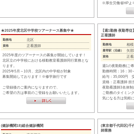
※厚生労働省HPよ
★2025年度北区中学校ツアーナース募集中★
【週1勤務 夜勤専
正看護師
北区
勤務地
相模
勤務地
正看護師
資格
矢部
最寄駅（沿線）
2025年度のツアーナースの募集が開始しています！
正看
資格
北区立の中学校における移動教室看護師同行業務とな
ります。
週1の夜勤勤務(ご
2025年5月～10月、北区内の中学校が対象
勤務時間：16：30～
募集開始しております！※修学旅行です
給与：35,000円
資格：正看護師 担当
ご登録後のご案内になりますので、
夜勤看護師3名体制
ご希望の方は事前のご登録をお願いいたします。
ご勤務のタイミン
気になる方は気軽
(健診機関18)総合健診機関
(東京都千代田区)
師業務