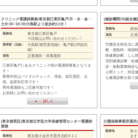
クリニック看護師募集/東京都江東区亀戸/月・水・金・
(健診機関19)総合
土/9:30~18:30/大島駅より徒歩約11分！
錦糸
勤務地
東京都江東区亀戸
勤務地
正准
資格
※詳細はお問い合わせください！
労働安全衛生法に
大島駅(都営新宿線)・亀戸駅(JR総武
最寄駅（沿線）
線)
断・渡航時・帰国
殊健康診断、じん
正看護師・准看護師
資格
溶剤健康診断・鉛
江東区亀戸にあるクリニック様の看護師募集となりま
診・振動業務検診
す！
人間ドック、特定
業務内容はバイタルチェック、採血、血圧測定、点
な健康診断を取り
滴、急変対応等です！
男性看護師もご応募可能です！
お気軽にお問い合わせください！
(東京都受託)東京都立学芸大学保健管理センター看護師
介護保険事業所通所
業務
各セ
勤務地
東京都小金井市貫井北町4-1-1
ます
勤務地