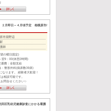
り
従】２月即日～４月頃予定 相模原市/
原市淵野辺
駅
護師
希望の曜日固定)
翌9：00(休憩2時間)
 交通費：全額支給
：整形外科(病床数39床)
になります。 経験者大歓迎！
グは相談可能です。
にお問合せください✨
千代田区乳幼児健康診査にかかる看護