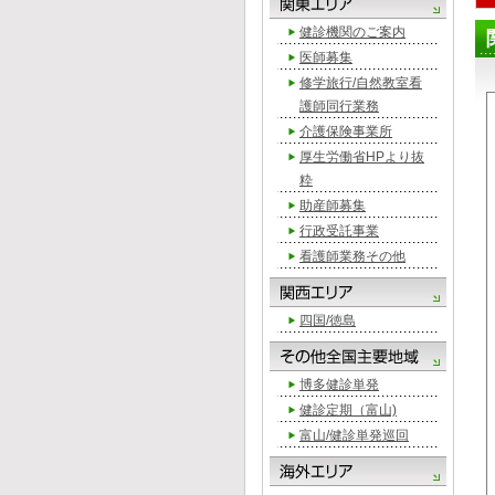
健診機関のご案内
医師募集
修学旅行/自然教室看
護師同行業務
介護保険事業所
厚生労働省HPより抜
粋
助産師募集
行政受託事業
看護師業務その他
四国/徳島
博多健診単発
健診定期（富山)
富山/健診単発巡回