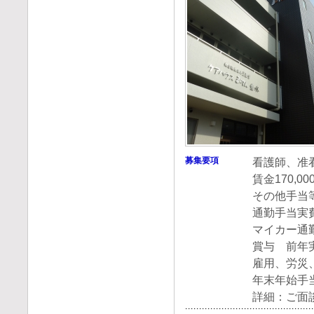
募集要項
看護師、准
賃金170,0
その他手当等
通勤手当実費
マイカー通
賞与 前年実
雇用、労災
年末年始手
詳細：ご面