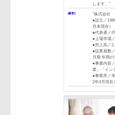
します。"
備考2
"株式会社
●設立／19
月末現
●代表者／
●上場市場／
●売上高／2
●従業員数／社
月期 年
●事業内容
業」「イン
●事業所／本
2年4月現在