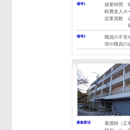
備考1
就業時間 9:
軽費老人ホ
従業員数 
就業場
備考2
職員の不安
境や職員の
募集要項
看護師（正