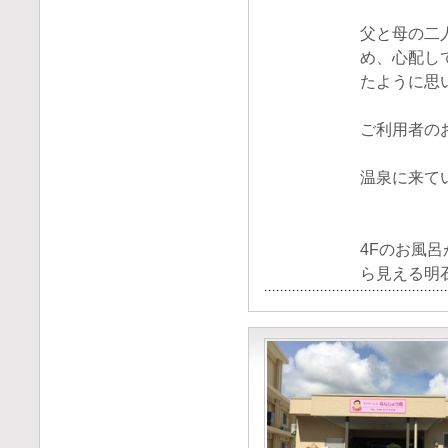
父と母の二
め、心配し
たように思
ご利用者の
温泉に来て
4Fのお風
ら見える明