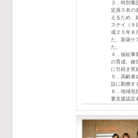
３．特別養
定員５名の
えるため、
ステイ（９
成２５年８
た、新築ケ
た。
４．福祉事
の育成、確
に引続き実
５．高齢者
設に勤務す
６．地域包
要支援認定