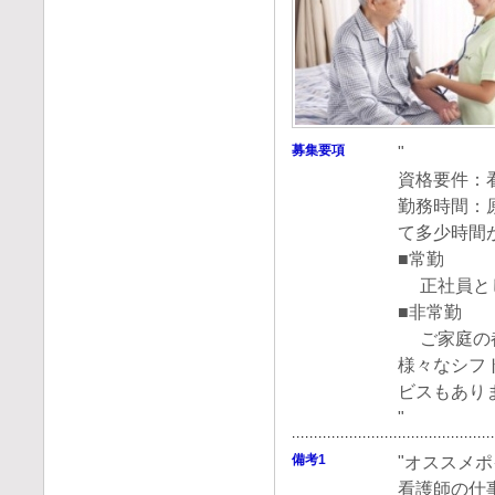
募集要項
"
資格要件：
勤務時間：原
て多少時間
■常勤
正社員と
■非常勤
ご家庭の都
様々なシフ
ビスもあり
"
備考1
"オススメ
看護師の仕