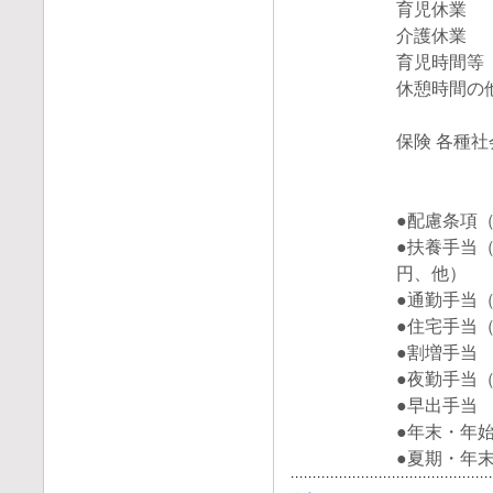
育児休業
介護休業
育児時間等
休憩時間の
保険 各種
●配慮条項
●扶養手当（
円、他）
●通勤手当（
●住宅手当（
●割増手当
●夜勤手当（
●早出手当
●年末・年始
●夏期・年