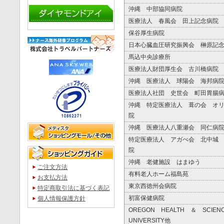
沖縄 中部協同病院
医療法人 春風会 田上記念病院
保谷厚生病院
日本心臓血圧研究振興会 榊原記
馬込中央診療所
医療法人財団厚生会 古川橋病院
沖縄 医療法人 球陽会 海邦病
医療法人社団 史世会 町田胃腸
沖縄 特定医療法人 葺の会 オ
院
沖縄 医療法人八重瀬会 同仁病
特定医療法人 アガぺ会 北中城
院
沖縄 老健施設 はまゆう
ご注文方法
有料老人ホーム福島苑
お支払方法
東京西徳州会病院
特定商取引法に基づく表記
初富保健病院
個人情報保護方針
OREGON HEALTH ＆ SCIE
UNIVERSITY他