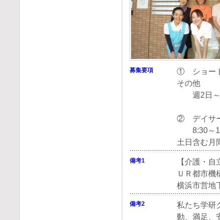
募集要項
① ショート
その他
週2日～
② デイサ
8:30～17
土日含む月
備考1
【介護・自
ＵＲ都市機
横浜市営地
備考2
私たち学研
動、満足、