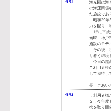
備考1
海光園は海
の海運関係
た施設であ
昭和29年
力を賜り、
特に平成元
当時、神戸
施設のモデ
その後、社
り巻く環境
今日の超高
ご利用者様
して期待し
津
長 ごあい
備考2
．利用者様
２．今年度
携を取り開