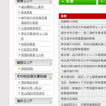
健診機関のご案内
医師募集
医療
修学旅行/自然教室看
高柳西小学校
護師同行業務
東京都立学芸大学保健管理センタ
介護保険事業所
国分寺市立第一・第二泉町学童保
厚生労働省HPより抜
粋
区立坂本保育園看護師業務
助産師募集
東京都千代田区：乳幼児健康診査
予診等支援業務看護師
行政受託事業
看護師業務その他
東京都：品川高専キャンパス看護
埼玉県戸田市市立小中学校臨時看
神奈川県川崎市立学校校外行事看
四国/徳島
（修学旅行等)
東京都北区：認定こども園看護師
博多健診単発
北区：医療的ケア児支援の学校看
健診定期（富山)
新宿区：医療的ケア専用通学車両
富山/健診単発巡回
師看護師業務
関東労災病院
公益財団法人 兵庫県健康財団