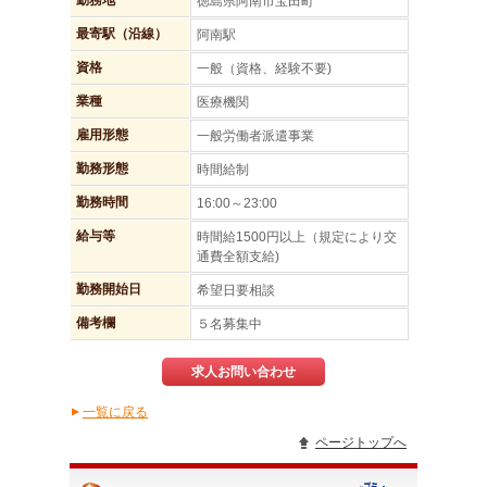
勤務地
徳島県阿南市宝田町
最寄駅（沿線）
阿南駅
資格
一般（資格、経験不要)
業種
医療機関
雇用形態
一般労働者派遣事業
勤務形態
時間給制
勤務時間
16:00～23:00
給与等
時間給1500円以上（規定により交
通費全額支給)
勤務開始日
希望日要相談
備考欄
５名募集中
求人お問い合わせ
一覧に戻る
▲
ページトップへ