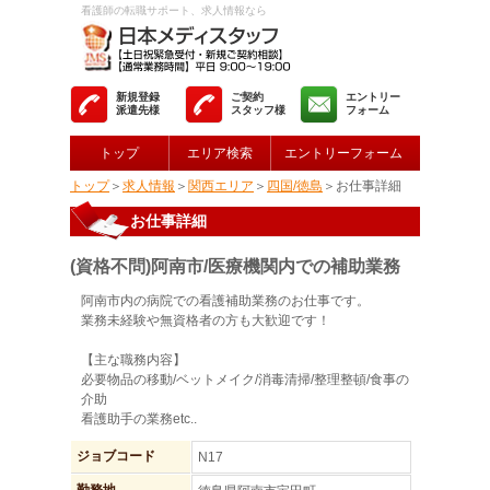
看護師の転職サポート、求人情報なら
新規登録
ご契約
エントリー
派遣先様
スタッフ様
フォーム
トップ
エリア検索
エントリーフォーム
トップ
＞
求人情報
＞
関西エリア
＞
四国/徳島
＞お仕事詳細
お仕事詳細
(資格不問)阿南市/医療機関内での補助業務
阿南市内の病院での看護補助業務のお仕事です。
業務未経験や無資格者の方も大歓迎です！
【主な職務内容】
必要物品の移動/ベットメイク/消毒清掃/整理整頓/食事の
介助
看護助手の業務etc..
ジョブコード
N17