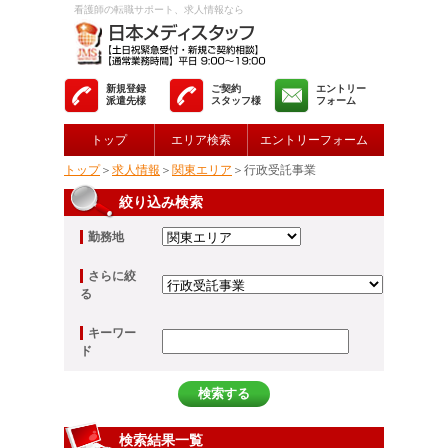
看護師の転職サポート、求人情報なら
新規登録
ご契約
エントリー
派遣先様
スタッフ様
フォーム
トップ
エリア検索
エントリーフォーム
トップ
＞
求人情報
＞
関東エリア
＞行政受託事業
絞り込み検索
勤務地
さらに絞
る
キーワー
ド
検索結果一覧