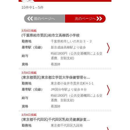
10件中1～5件
前のページへ
次のページへ
3月8日掲載
(千葉県柏市受託)柏市立高柳西小学校
勤務地
千葉県柏市しいの木台３－２
最寄駅（沿線）
新京成線高柳駅より徒歩
時給1800円（公共交通機関による交
給与
通費、全額支給)
資格
看護師
3月8日掲載
(東京都受託)東京都立学芸大学保健管理セ…
勤務地
東京都小金井市貫井北町4-1-1
最寄駅（沿線）
JR国分寺駅より徒歩８分
時給1800円（公共交通機関による交
給与
通費、全額支給)
資格
看護師
3月8日掲載
(東京都千代田区)千代田区乳幼児健康診査…
勤務地
東京都千代田区九段南