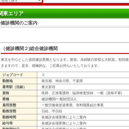
関東エリア
■健診機関のご案内
（健診機関２)総合健診機関
東京を中心とした巡回健診業務となります。新規、未経験の皆様も大歓迎。初回後
きますので、是非、積極的な、ご応募お待ちいたしております。
ジョブコード
２
勤務地
東京都、神奈川県、千葉県
最寄駅（沿線）
東京新宿
資格
医師、正准看護師、臨床検査技師、一般（資格不要)
業種
健診機関/一般財団法人
雇用形態
一般労働者派遣事業、有料職業紹介事業
勤務形態
日給、半日給
勤務時間
各健診会場業務によりご案内
給与等
各健診会場業務によりご案内