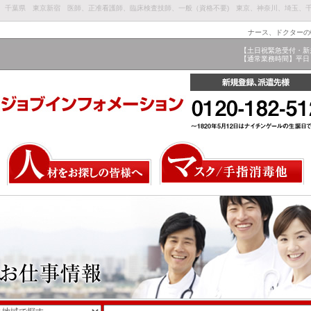
県、千葉県 東京新宿 医師、正准看護師、臨床検査技師、一般（資格不要) 東京、神奈川、埼玉、
ナース、ドクターの
【土日祝緊急受付・新
【通常業務時間】平日 9: