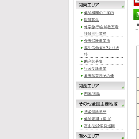
健診機関のご案内
医師募集
修学旅行/自然教室看
護師同行業務
介護保険事業所
厚生労働省HPより抜
粋
助産師募集
行政受託事業
看護師業務その他
四国/徳島
博多健診単発
健診定期（富山)
富山/健診単発巡回