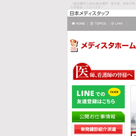
（健診機関２)総合健診機関 東京都、神奈川
を多数扱っております！