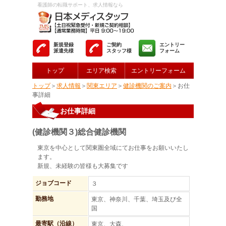
看護師の転職サポート、求人情報なら
新規登録
ご契約
エントリー
派遣先様
スタッフ様
フォーム
トップ
エリア検索
エントリーフォーム
トップ
＞
求人情報
＞
関東エリア
＞
健診機関のご案内
＞お仕
事詳細
お仕事詳細
(健診機関３)総合健診機関
東京を中心として関東圏全域にてお仕事をお願いいたし
ます。
新規、未経験の皆様も大募集です
ジョブコード
３
勤務地
東京、神奈川、千葉、埼玉及び全
国
最寄駅（沿線）
東京、大森、