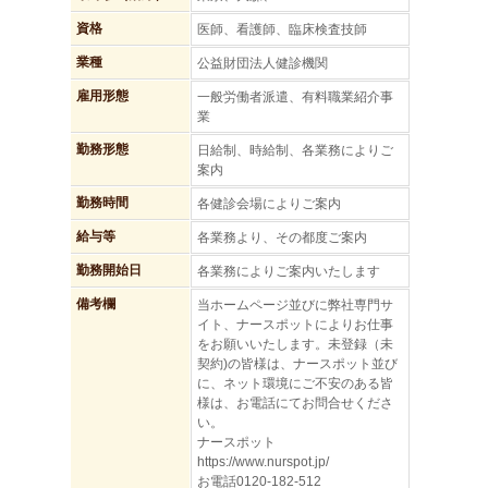
資格
医師、看護師、臨床検査技師
業種
公益財団法人健診機関
雇用形態
一般労働者派遣、有料職業紹介事
業
勤務形態
日給制、時給制、各業務によりご
案内
勤務時間
各健診会場によりご案内
給与等
各業務より、その都度ご案内
勤務開始日
各業務によりご案内いたします
備考欄
当ホームページ並びに弊社専門サ
イト、ナースポットによりお仕事
をお願いいたします。未登録（未
契約)の皆様は、ナースポット並び
に、ネット環境にご不安のある皆
様は、お電話にてお問合せくださ
い。
ナースポット
https://www.nurspot.jp/
お電話0120-182-512