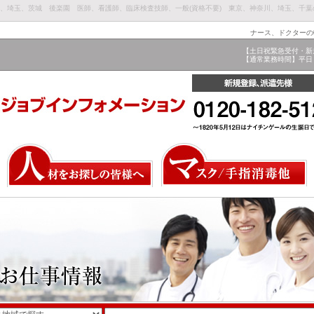
葉、埼玉、茨城 後楽園 医師、看護師、臨床検査技師、一般(資格不要) 東京、神奈川、埼玉、千
ナース、ドクターの
【土日祝緊急受付・新
【通常業務時間】平日 9: