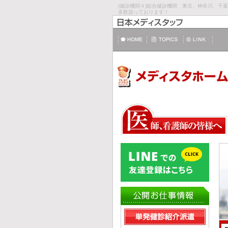
(健診機関４)総合健診機関 東京、神奈川、千
多数扱っております！