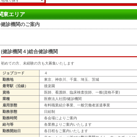
関東エリア
■健診機関のご案内
(健診機関４)総合健診機関
初めての方、未経験の方も大募集いたします
ジョブコード
４
勤務地
東京、神奈川、千葉、埼玉、茨城
最寄駅（沿線）
後楽園
資格
医師、看護師、臨床検査技師、一般(資格不要)
業種
医療法人社団/健診機関
雇用形態
有料職業紹介事業、一般労働者派遣事業
勤務形態
日給制
勤務時間
各会場によりご案内
給与等
各業務よりご案内いたします
勤務開始日
各日程をご案内いたします