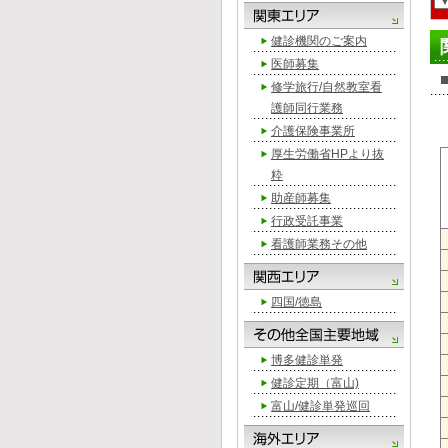
健診機関のご案内
医師募集
修学旅行/自然教室看
護師同行業務
介護保険事業所
厚生労働省HPより抜
粋
助産師募集
行政受託事業
看護師業務その他
四国/徳島
博多健診単発
健診定期（富山)
富山/健診単発巡回