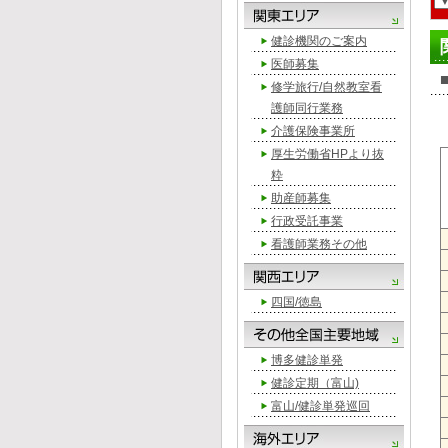
健診機関のご案内
医師募集
修学旅行/自然教室看
護師同行業務
介護保険事業所
厚生労働省HPより抜
粋
助産師募集
行政受託事業
看護師業務その他
四国/徳島
博多健診単発
健診定期（富山)
富山/健診単発巡回