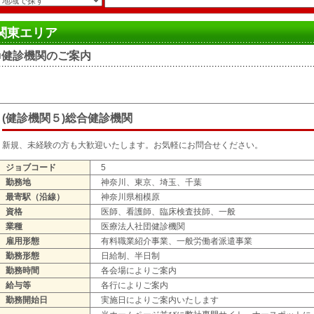
関東エリア
■健診機関のご案内
(健診機関５)総合健診機関
新規、未経験の方も大歓迎いたします。お気軽にお問合せください。
ジョブコード
5
勤務地
神奈川、東京、埼玉、千葉
最寄駅（沿線）
神奈川県相模原
資格
医師、看護師、臨床検査技師、一般
業種
医療法人社団健診機関
雇用形態
有料職業紹介事業、一般労働者派遣事業
勤務形態
日給制、半日制
勤務時間
各会場によりご案内
給与等
各行によりご案内
勤務開始日
実施日によりご案内いたします