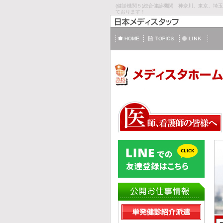
(健診機関５)総合健診機関 神奈川、東京、
ております！