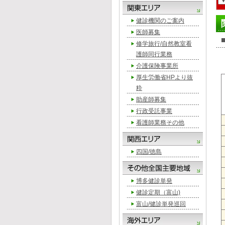
健診機関のご案内
医師募集
修学旅行/自然教室看
護師同行業務
介護保険事業所
厚生労働省HPより抜
粋
助産師募集
行政受託事業
看護師業務その他
四国/徳島
博多健診単発
健診定期（富山)
富山/健診単発巡回