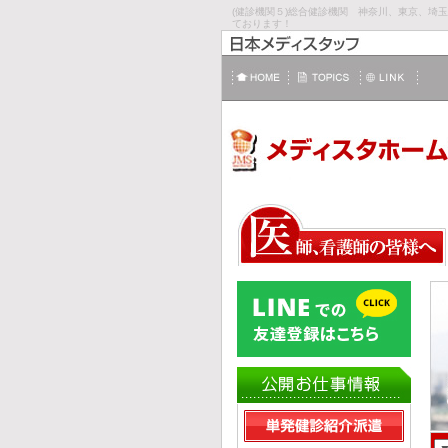
(健診機関５)総合健診機関 神奈川、東京、
ております！