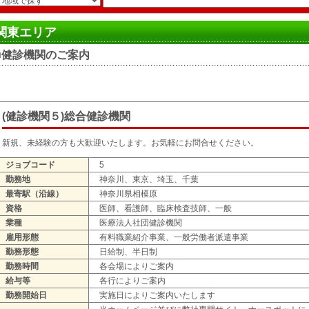
関東エリア
■健診機関のご案内
(健診機関５)総合健診機関
新規、未経験の方も大歓迎いたします。お気軽にお問合せください。
ジョブコード
5
勤務地
神奈川、東京、埼玉、千葉
最寄駅（沿線）
神奈川県相模原
資格
医師、看護師、臨床検査技師、一般
業種
医療法人社団健診機関
雇用形態
有料職業紹介事業、一般労働者派遣事業
勤務形態
日給制、半日制
勤務時間
各会場によりご案内
給与等
各行によりご案内
勤務開始日
実施日によりご案内いたします