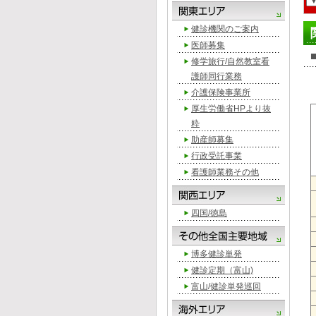
健診機関のご案内
医師募集
修学旅行/自然教室看
護師同行業務
介護保険事業所
厚生労働省HPより抜
粋
助産師募集
行政受託事業
看護師業務その他
四国/徳島
博多健診単発
健診定期（富山)
富山/健診単発巡回