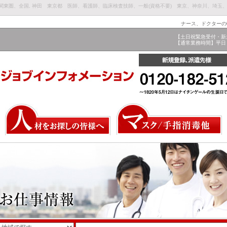
関東圏、全国, 神田 東京都 医師、看護師、臨床検査技師、一般(資格不要) 東京、神奈川、埼玉
ナース、ドクターの
【土日祝緊急受付・新
【通常業務時間】平日 9: