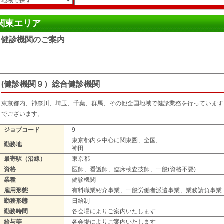
関東エリア
■健診機関のご案内
(健診機関９）総合健診機関
東京都内、神奈川、埼玉、千葉、群馬、その他全国地域で健診業務を行っています
でございます。
ジョブコード
9
東京都内を中心に関東圏、全国,
勤務地
神田
最寄駅（沿線）
東京都
資格
医師、看護師、臨床検査技師、一般(資格不要)
業種
健診機関
雇用形態
有料職業紹介事業、一般労働者派遣事業、業務請負事業
勤務形態
日給制
勤務時間
各会場によりご案内いたします
給与等
各会場によりご案内いたします