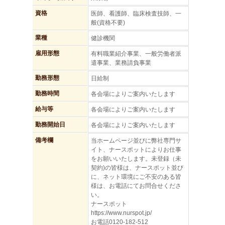
資格
医師、看護師、臨床検査技師、一
般(資格不要)
業種
健診機関
雇用形態
有料職業紹介事業、一般労働者派
遣事業、業務請負事業
勤務形態
日給制
勤務時間
各会場によりご案内いたします
給与等
各会場によりご案内いたします
勤務開始日
各会場によりご案内いたします
備考欄
当ホームページ並びに弊社専門サ
イト、ナースポットによりお仕事
をお願いいたします。未登録（未
契約)の皆様は、ナースポット並び
に、ネット環境にご不安のある皆
様は、お電話にてお問合せくださ
い。
ナースポット
https://www.nurspot.jp/
お電話0120-182-512