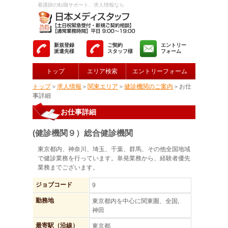
看護師の転職サポート、求人情報なら
新規登録
ご契約
エントリー
派遣先様
スタッフ様
フォーム
トップ
エリア検索
エントリーフォーム
トップ
＞
求人情報
＞
関東エリア
＞
健診機関のご案内
＞お仕
事詳細
お仕事詳細
(健診機関９）総合健診機関
東京都内、神奈川、埼玉、千葉、群馬、その他全国地域
で健診業務を行っています。単発業務から、経験者優先
業務までございます。
ジョブコード
9
勤務地
東京都内を中心に関東圏、全国,
神田
最寄駅（沿線）
東京都