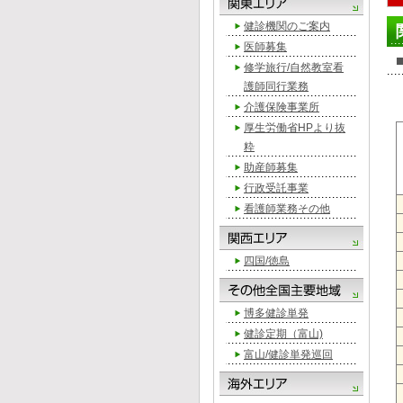
健診機関のご案内
医師募集
修学旅行/自然教室看
護師同行業務
介護保険事業所
厚生労働省HPより抜
粋
助産師募集
行政受託事業
看護師業務その他
四国/徳島
博多健診単発
健診定期（富山)
富山/健診単発巡回