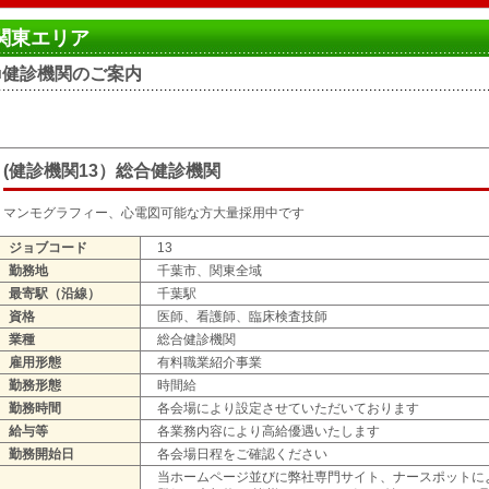
関東エリア
■健診機関のご案内
(健診機関13）総合健診機関
マンモグラフィー、心電図可能な方大量採用中です
ジョブコード
13
勤務地
千葉市、関東全域
最寄駅（沿線）
千葉駅
資格
医師、看護師、臨床検査技師
業種
総合健診機関
雇用形態
有料職業紹介事業
勤務形態
時間給
勤務時間
各会場により設定させていただいております
給与等
各業務内容により高給優遇いたします
勤務開始日
各会場日程をご確認ください
当ホームページ並びに弊社専門サイト、ナースポットに