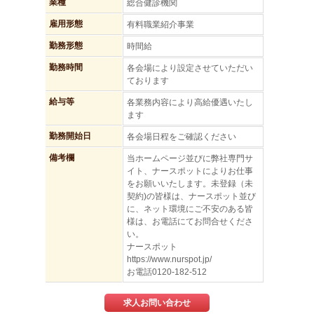
業種
総合健診機関
雇用形態
有料職業紹介事業
勤務形態
時間給
勤務時間
各会場により設定させていただい
ております
給与等
各業務内容により高給優遇いたし
ます
勤務開始日
各会場日程をご確認ください
備考欄
当ホームページ並びに弊社専門サ
イト、ナースポットによりお仕事
をお願いいたします。未登録（未
契約)の皆様は、ナースポット並び
に、ネット環境にご不安のある皆
様は、お電話にてお問合せくださ
い。
ナースポット
https://www.nurspot.jp/
お電話0120-182-512
求人お問い合わせ