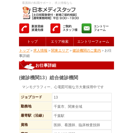
看護師の転職サポート、求人情報なら
新規登録
ご契約
エントリー
派遣先様
スタッフ様
フォーム
トップ
エリア検索
エントリーフォーム
トップ
＞
求人情報
＞
関東エリア
＞
健診機関のご案内
＞お仕
事詳細
お仕事詳細
(健診機関13）総合健診機関
マンモグラフィー、心電図可能な方大量採用中です
ジョブコード
13
勤務地
千葉市、関東全域
最寄駅（沿線）
千葉駅
資格
医師、看護師、臨床検査技師