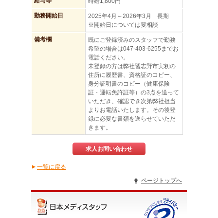
給与等
時給1,800円
勤務開始日
2025年4月～2026年3月 長期
※開始日については要相談
備考欄
既にご登録済みのスタッフで勤務
希望の場合は047-403-6255までお
電話ください。
未登録の方は弊社習志野市実籾の
住所に履歴書、資格証のコピー、
身分証明書のコピー（健康保険
証・運転免許証等）の3点を送って
いただき、確認でき次第弊社担当
よりお電話いたします。その後登
録に必要な書類を送らせていただ
きます。
求人お問い合わせ
一覧に戻る
▲
ページトップへ