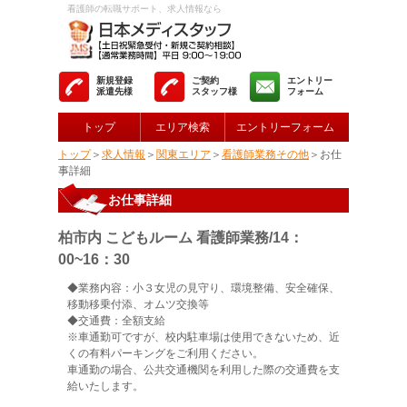
看護師の転職サポート、求人情報なら
新規登録
ご契約
エントリー
派遣先様
スタッフ様
フォーム
トップ
エリア検索
エントリーフォーム
トップ
＞
求人情報
＞
関東エリア
＞
看護師業務その他
＞お仕
事詳細
お仕事詳細
柏市内 こどもルーム 看護師業務/14：
00~16：30
◆業務内容：小３女児の見守り、環境整備、安全確保、
移動移乗付添、オムツ交換等
◆交通費：全額支給
※車通勤可ですが、校内駐車場は使用できないため、近
くの有料パーキングをご利用ください。
車通勤の場合、公共交通機関を利用した際の交通費を支
給いたします。