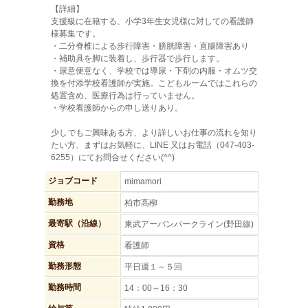
【詳細】
支援級に在籍する、小学3年生女児様に対しての看護師
様募集です。
・二分脊椎による歩行障害・膀胱障害・直腸障害あり
・補助具を脚に装着し、歩行器で歩行します。
・尿意便意なく、学校では導尿・下剤の内服・オムツ交
換を付添学校看護師が実施。こどもルームではこれらの
処置含め、医療行為は行っていません。
・学校看護師からの申し送りあり。
少しでもご興味ある方、より詳しいお仕事の流れを知り
たい方、まずはお気軽に、LINE 又はお電話（047-403-
6255）にてお問合せください(^^)
ジョブコード
mimamori
勤務地
柏市高柳
最寄駅（沿線）
東武アーバンパークライン(野田線)
資格
看護師
勤務形態
平日週１～５回
勤務時間
14：00～16：30