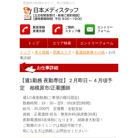
看護師の転職サポート、求人情報なら
新規登録
ご契約
エントリー
派遣先様
スタッフ様
フォーム
トップ
エリア検索
エントリーフォーム
トップ
＞
求人情報
＞
関東エリア
＞
看護師業務その他
＞お仕
事詳細
お仕事詳細
【週1勤務 夜勤専従】２月即日～４月頃予
定 相模原市/正看護師
週1の夜勤勤務(ご希望の曜日固定)
勤務時間：16：30～翌9：00(休憩2時間)
給与：35,000円 交通費：全額支給
資格：正看護師 担当：整形外科(病床数39床)
夜勤看護師3名体制になります。 経験者大歓迎！
ご勤務のタイミングは相談可能です。
気になる方は気軽にお問合せください✨