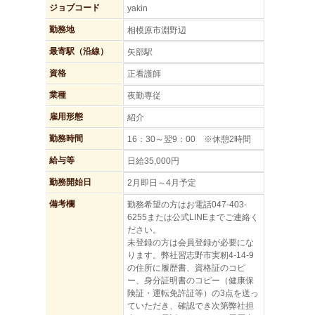
ジョブコード
yakin
勤務地
相模原市淵野辺
最寄駅（沿線）
矢部駅
資格
正看護師
業種
夜勤専従
雇用形態
紹介
勤務時間
16：30～翌9：00 ※休憩2時間
給与等
日給35,000円
勤務開始日
2月即日～4月予定
備考欄
勤務希望の方はお電話047-403-
6255または公式LINEまでご連絡く
ださい。
未登録の方は会員登録が必要にな
ります。弊社習志野市実籾4-14-9
の住所に履歴書、資格証のコピ
ー、身分証明書のコピー（健康保
険証・運転免許証等）の3点を送っ
ていただき、確認でき次第弊社担