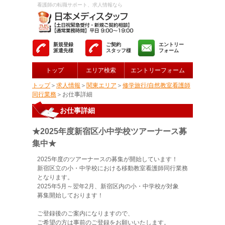
看護師の転職サポート、求人情報なら
新規登録
ご契約
エントリー
派遣先様
スタッフ様
フォーム
トップ
エリア検索
エントリーフォーム
トップ
＞
求人情報
＞
関東エリア
＞
修学旅行/自然教室看護師
同行業務
＞お仕事詳細
お仕事詳細
★2025年度新宿区小中学校ツアーナース募
集中★
2025年度のツアーナースの募集が開始しています！
新宿区立の小・中学校における移動教室看護師同行業務
となります。
2025年5月～翌年2月、新宿区内の小・中学校が対象
募集開始しております！
ご登録後のご案内になりますので、
ご希望の方は事前のご登録をお願いいたします。