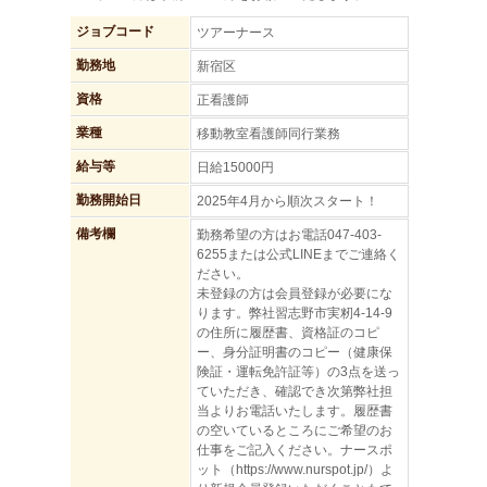
ジョブコード
ツアーナース
勤務地
新宿区
資格
正看護師
業種
移動教室看護師同行業務
給与等
日給15000円
勤務開始日
2025年4月から順次スタート！
備考欄
勤務希望の方はお電話047-403-
6255または公式LINEまでご連絡く
ださい。
未登録の方は会員登録が必要にな
ります。弊社習志野市実籾4-14-9
の住所に履歴書、資格証のコピ
ー、身分証明書のコピー（健康保
険証・運転免許証等）の3点を送っ
ていただき、確認でき次第弊社担
当よりお電話いたします。履歴書
の空いているところにご希望のお
仕事をご記入ください。ナースポ
ット（https://www.nurspot.jp/）よ