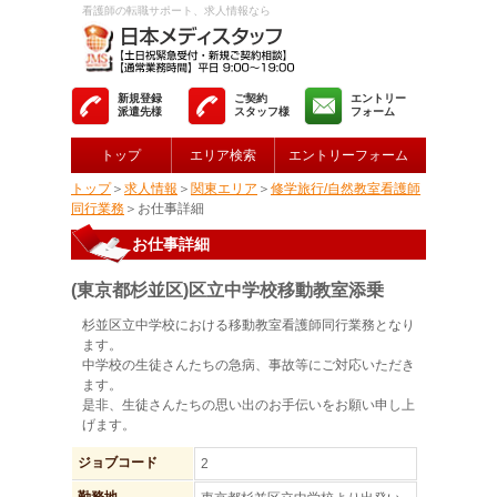
看護師の転職サポート、求人情報なら
新規登録
ご契約
エントリー
派遣先様
スタッフ様
フォーム
トップ
エリア検索
エントリーフォーム
トップ
＞
求人情報
＞
関東エリア
＞
修学旅行/自然教室看護師
同行業務
＞お仕事詳細
お仕事詳細
(東京都杉並区)区立中学校移動教室添乗
杉並区立中学校における移動教室看護師同行業務となり
ます。
中学校の生徒さんたちの急病、事故等にご対応いただき
ます。
是非、生徒さんたちの思い出のお手伝いをお願い申し上
げます。
ジョブコード
2