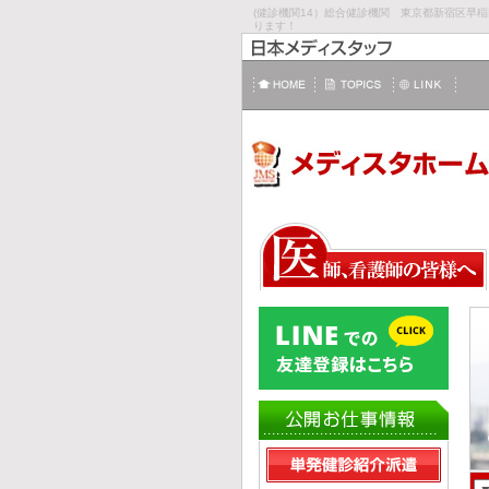
(健診機関14）総合健診機関 東京都新宿区
ります！