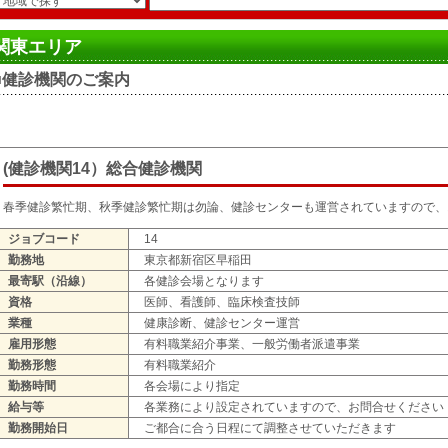
関東エリア
■健診機関のご案内
(健診機関14）総合健診機関
春季健診繁忙期、秋季健診繁忙期は勿論、健診センターも運営されていますので、
ジョブコード
14
勤務地
東京都新宿区早稲田
最寄駅（沿線）
各健診会場となります
資格
医師、看護師、臨床検査技師
業種
健康診断、健診センター運営
雇用形態
有料職業紹介事業、一般労働者派遣事業
勤務形態
有料職業紹介
勤務時間
各会場により指定
給与等
各業務により設定されていますので、お問合せください
勤務開始日
ご都合に合う日程にて調整させていただきます