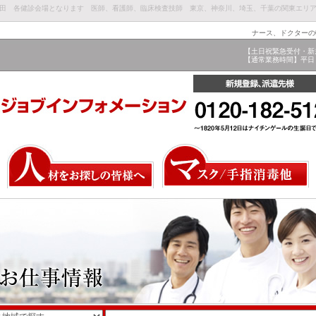
早稲田 各健診会場となります 医師、看護師、臨床検査技師 東京、神奈川、埼玉、千葉の関東エリ
ナース、ドクターの
【土日祝緊急受付・新
【通常業務時間】平日 9: