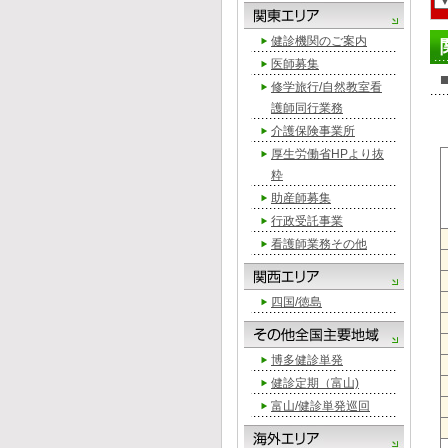
健診機関のご案内
医師募集
修学旅行/自然教室看
護師同行業務
介護保険事業所
厚生労働省HPより抜
粋
助産師募集
行政受託事業
看護師業務その他
四国/徳島
博多健診単発
健診定期（富山)
富山/健診単発巡回