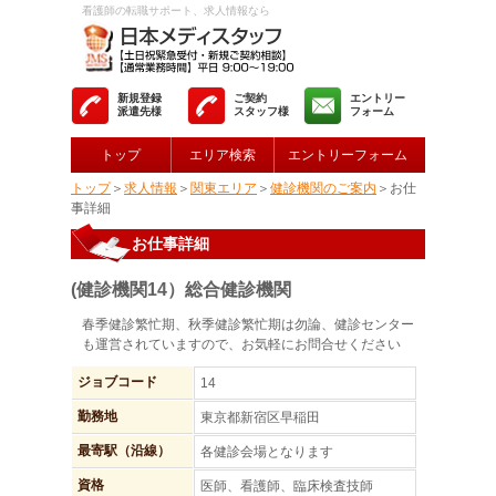
看護師の転職サポート、求人情報なら
新規登録
ご契約
エントリー
派遣先様
スタッフ様
フォーム
トップ
エリア検索
エントリーフォーム
トップ
＞
求人情報
＞
関東エリア
＞
健診機関のご案内
＞お仕
事詳細
お仕事詳細
(健診機関14）総合健診機関
春季健診繁忙期、秋季健診繁忙期は勿論、健診センター
も運営されていますので、お気軽にお問合せください
ジョブコード
14
勤務地
東京都新宿区早稲田
最寄駅（沿線）
各健診会場となります
資格
医師、看護師、臨床検査技師