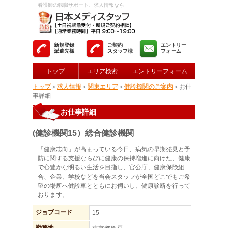
看護師の転職サポート、求人情報なら
新規登録
ご契約
エントリー
派遣先様
スタッフ様
フォーム
トップ
エリア検索
エントリーフォーム
トップ
＞
求人情報
＞
関東エリア
＞
健診機関のご案内
＞お仕
事詳細
お仕事詳細
(健診機関15）総合健診機関
「健康志向」が高まっている今日、病気の早期発見と予
防に関する支援ならびに健康の保持増進に向けた、健康
で心豊かな明るい生活を目指し、官公庁、健康保険組
合、企業、学校などを当会スタッフが全国どこでもご希
望の場所へ健診車とともにお伺いし、健康診断を行って
おります。
ジョブコード
15