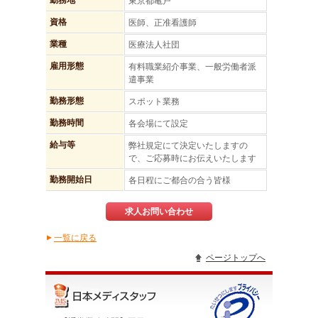
勤務地
東京都亀戸
資格
医師、正准看護師
業種
医療法人社団
雇用形態
有料職業紹介事業、一般労働者派
遣事業
勤務形態
スポット業務
勤務時間
各会場にて設定
給与等
弊社規定にて決定いたしますの
で、ご応募時にお伝えいたします
勤務開始日
各日程にご都合の合う皆様
求人お問い合わせ
一覧に戻る
▲
ページトップへ