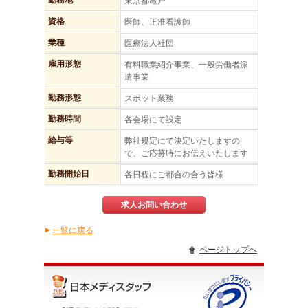
勤務地
東京都亀戸
資格
医師、正准看護師
業種
医療法人社団
雇用形態
有料職業紹介事業、一般労働者派
遣事業
勤務形態
スポット業務
勤務時間
各会場にて設定
給与等
弊社規定にて決定いたしますの
で、ご応募時にお伝えいたします
勤務開始日
各日程にご都合の合う皆様
求人お問い合わせ
一覧に戻る
▲
ページトップへ