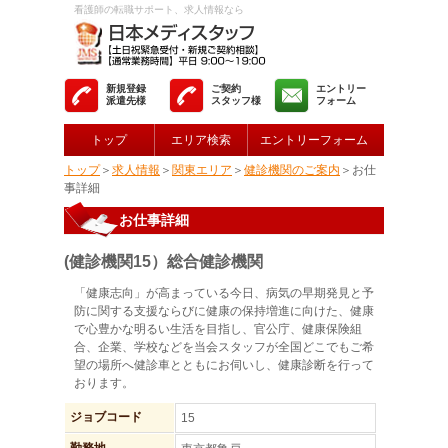
看護師の転職サポート、求人情報なら
新規登録
ご契約
エントリー
派遣先様
スタッフ様
フォーム
トップ
エリア検索
エントリーフォーム
トップ
＞
求人情報
＞
関東エリア
＞
健診機関のご案内
＞お仕
事詳細
お仕事詳細
(健診機関15）総合健診機関
「健康志向」が高まっている今日、病気の早期発見と予
防に関する支援ならびに健康の保持増進に向けた、健康
で心豊かな明るい生活を目指し、官公庁、健康保険組
合、企業、学校などを当会スタッフが全国どこでもご希
望の場所へ健診車とともにお伺いし、健康診断を行って
おります。
ジョブコード
15