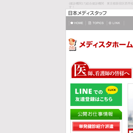
(健診機関17)総合健診機関 東京都新宿区西
す！