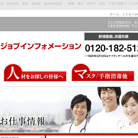
早稲田 西早稲田 医師、看護師、臨床検査技師、一般職 東京、神奈川、埼玉、千葉の関東エリアを
ナース、ドクターの
【土日祝緊急受付・新
【通常業務時間】平日 9: