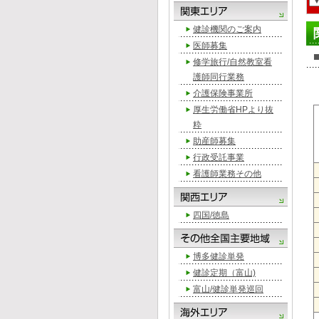
健診機関のご案内
医師募集
修学旅行/自然教室看
護師同行業務
介護保険事業所
厚生労働省HPより抜
粋
助産師募集
行政受託事業
看護師業務その他
四国/徳島
博多健診単発
健診定期（富山)
富山/健診単発巡回