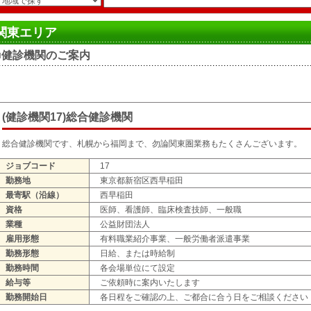
関東エリア
■健診機関のご案内
(健診機関17)総合健診機関
総合健診機関です、札幌から福岡まで、勿論関東圏業務もたくさんございます。
ジョブコード
17
勤務地
東京都新宿区西早稲田
最寄駅（沿線）
西早稲田
資格
医師、看護師、臨床検査技師、一般職
業種
公益財団法人
雇用形態
有料職業紹介事業、一般労働者派遣事業
勤務形態
日給、または時給制
勤務時間
各会場単位にて設定
給与等
ご依頼時に案内いたします
勤務開始日
各日程をご確認の上、ご都合に合う日をご相談ください