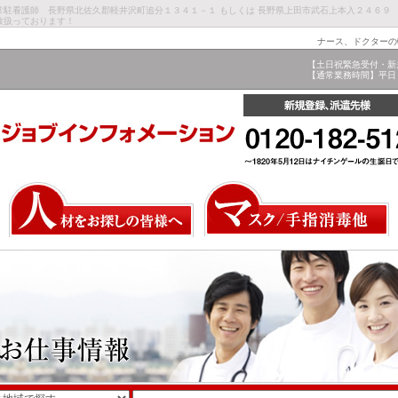
常駐看護師 長野県北佐久郡軽井沢町追分１３４１－１ もしくは 長野県上田市武石上本入２４６
数扱っております！
ナース、ドクターの
【土日祝緊急受付・新
【通常業務時間】平日 9: