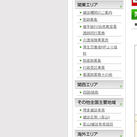
健診機関のご案内
医師募集
修学旅行/自然教室看
護師同行業務
介護保険事業所
厚生労働省HPより抜
粋
助産師募集
行政受託事業
看護師業務その他
四国/徳島
博多健診単発
健診定期（富山)
富山/健診単発巡回