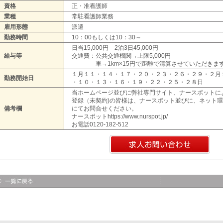
資格
正・准看護師
業種
常駐看護師業務
雇用形態
派遣
勤務時間
10：00もしくは10：30～
日当15,000円 2泊3日45,000円
給与等
交通費：公共交通機関→上限5,000円
車→1km×15円で距離で清算させていただきま
１月１１・１４・１７・２０・２３・２６・２９・２月
勤務開始日
・１０・１３・１６・１９・２２・２５・２８日
当ホームページ並びに弊社専門サイト、ナースポットに
登録（未契約)の皆様は、ナースポット並びに、ネット
備考欄
にてお問合せください。
ナースポットhttps://www.nurspot.jp/
お電話0120-182-512