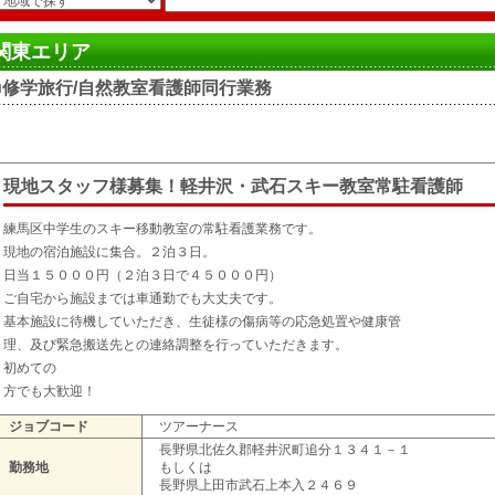
関東エリア
■修学旅行/自然教室看護師同行業務
現地スタッフ様募集！軽井沢・武石スキー教室常駐看護師
練馬区中学生のスキー移動教室の常駐看護業務です。
現地の宿泊施設に集合。２泊３日。
日当１５０００円（２泊３日で４５０００円）
ご自宅から施設までは車通勤でも大丈夫です。
基本施設に待機していただき、生徒様の傷病等の応急処置や健康管
理、及び緊急搬送先との連絡調整を行っていただきます。
初めての
方でも大歓迎！
ジョブコード
ツアーナース
長野県北佐久郡軽井沢町追分１３４１－１
勤務地
もしくは
長野県上田市武石上本入２４６９