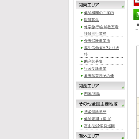
健診機関のご案内
医師募集
修学旅行/自然教室看
護師同行業務
介護保険事業所
厚生労働省HPより抜
粋
助産師募集
行政受託事業
看護師業務その他
四国/徳島
博多健診単発
健診定期（富山)
富山/健診単発巡回