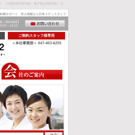
！ 大島駅(都営新宿線)・亀戸駅(JR総武線) 正
転職サポート、求人情報なら日本メディスタッフ
規ご契約相談】
00～19:00
ご契約スタッフ様専用
＜本社事業部＞ 047-403-6255