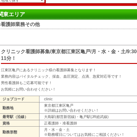
関東エリア
■看護師業務その他
クリニック看護師募集/東京都江東区亀戸/月・水・金・土/9:30~
11分！
江東区亀戸にあるクリニック様の看護師募集となります！
業務内容はバイタルチェック、採血、血圧測定、点滴、急変対応等です！
男性看護師もご応募可能です！
お気軽にお問い合わせください！
ジョブコード
clinic
東京都江東区亀戸
勤務地
※詳細はお問い合わせください！
最寄駅（沿線）
大島駅(都営新宿線)・亀戸駅(JR総武線)
資格
正看護師・准看護師
月・水・金・土
勤務形態
※勤務曜日についてはお気軽にご相談ください！