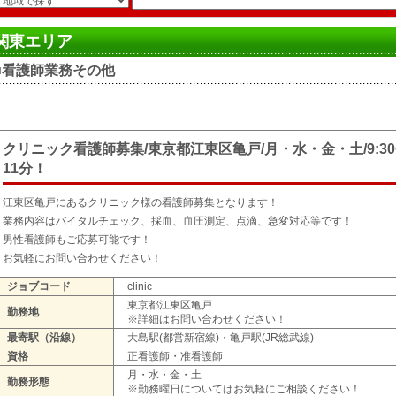
関東エリア
■看護師業務その他
クリニック看護師募集/東京都江東区亀戸/月・水・金・土/9:30~
11分！
江東区亀戸にあるクリニック様の看護師募集となります！
業務内容はバイタルチェック、採血、血圧測定、点滴、急変対応等です！
男性看護師もご応募可能です！
お気軽にお問い合わせください！
ジョブコード
clinic
東京都江東区亀戸
勤務地
※詳細はお問い合わせください！
最寄駅（沿線）
大島駅(都営新宿線)・亀戸駅(JR総武線)
資格
正看護師・准看護師
月・水・金・土
勤務形態
※勤務曜日についてはお気軽にご相談ください！