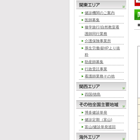
健診機関のご案内
医師募集
修学旅行/自然教室看
護師同行業務
介護保険事業所
厚生労働省HPより抜
粋
助産師募集
行政受託事業
看護師業務その他
四国/徳島
博多健診単発
健診定期（富山)
富山/健診単発巡回