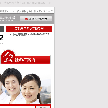
！ 大島駅(都営新宿線)・亀戸駅(JR総武線) 正
転職サポート、求人情報なら日本メディスタッフ
規ご契約相談】
00～19:00
ご契約スタッフ様専用
＜本社事業部＞ 047-403-6255