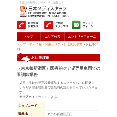
看護師の転職サポート、求人情報なら
新規登録
ご契約
エントリー
派遣先様
スタッフ様
フォーム
トップ
エリア検索
エントリーフォーム
トップ
＞
求人情報
＞
関東エリア
＞
行政受託事業
＞お仕事詳
細
お仕事詳細
（東京都新宿区）医療的ケア児専用車両での
看護師業務
児童・生徒の登下校時運航するスクールバスに同乗して
いただき安全管理及び緊急時の対応を行っていただきま
す。
新宿区ガイドラインによる。
ジョブコード
1
勤務地
東京都新宿区受託