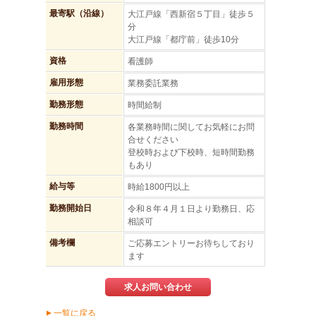
最寄駅（沿線）
大江戸線「西新宿５丁目」徒歩５
分
大江戸線「都庁前」徒歩10分
資格
看護師
雇用形態
業務委託業務
勤務形態
時間給制
勤務時間
各業務時間に関してお気軽にお問
合せください
登校時および下校時、短時間勤務
もあり
給与等
時給1800円以上
勤務開始日
令和８年４月１日より勤務日、応
相談可
備考欄
ご応募エントリーお待ちしており
ます
求人お問い合わせ
一覧に戻る
▲