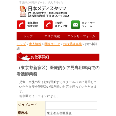
看護師の転職サポート、求人情報なら
新規登録
ご契約
エントリー
派遣先様
スタッフ様
フォーム
トップ
エリア検索
エントリーフォーム
トップ
＞
求人情報
＞
関東エリア
＞
行政受託事業
＞お仕事詳
細
お仕事詳細
（東京都新宿区）医療的ケア児専用車両での
看護師業務
児童・生徒の登下校時運航するスクールバスに同乗して
いただき安全管理及び緊急時の対応を行っていただきま
す。
新宿区ガイドラインによる。
ジョブコード
1
勤務地
東京都新宿区受託