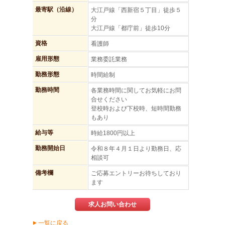
最寄駅（沿線）
大江戸線「西新宿５丁目」徒歩５
分
大江戸線「都庁前」徒歩10分
資格
看護師
雇用形態
業務委託業務
勤務形態
時間給制
勤務時間
各業務時間に関してお気軽にお問
合せください
登校時および下校時、短時間勤務
もあり
給与等
時給1800円以上
勤務開始日
令和８年４月１日より勤務日、応
相談可
備考欄
ご応募エントリーお待ちしており
ます
求人お問い合わせ
一覧に戻る
▲