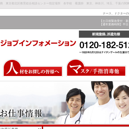
師業務 東京都北区教育総合相談センター指定場所 各学校 看護師 東京、神奈川、埼玉、千葉の関
ナース、ドクターの
【土日祝緊急受付・新
【通常業務時間】平日 9: