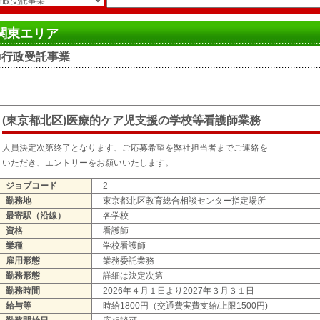
関東エリア
■行政受託事業
(東京都北区)医療的ケア児支援の学校等看護師業務
人員決定次第終了となります、ご応募希望を弊社担当者までご連絡を
いただき、エントリーをお願いいたします。
ジョブコード
2
勤務地
東京都北区教育総合相談センター指定場所
最寄駅（沿線）
各学校
資格
看護師
業種
学校看護師
雇用形態
業務委託業務
勤務形態
詳細は決定次第
勤務時間
2026年４月１日より2027年３月３１日
給与等
時給1800円（交通費実費支給/上限1500円)