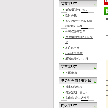
健診機関のご案内
医師募集
修学旅行/自然教室看
護師同行業務
介護保険事業所
厚生労働省HPより抜
粋
助産師募集
行政受託事業
看護師業務その他
四国/徳島
博多健診単発
健診定期（富山)
富山/健診単発巡回