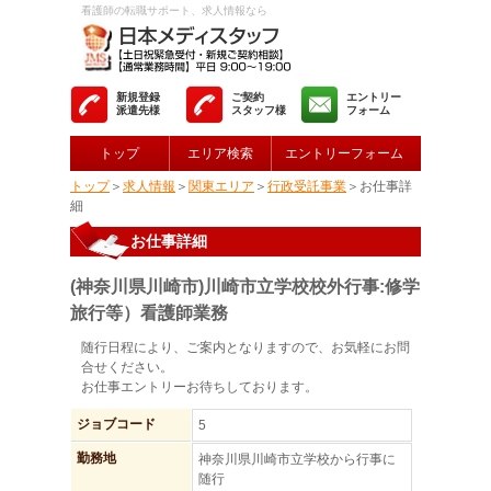
看護師の転職サポート、求人情報なら
新規登録
ご契約
エントリー
派遣先様
スタッフ様
フォーム
トップ
エリア検索
エントリーフォーム
トップ
＞
求人情報
＞
関東エリア
＞
行政受託事業
＞お仕事詳
細
お仕事詳細
(神奈川県川崎市)川崎市立学校校外行事:修学
旅行等）看護師業務
随行日程により、ご案内となりますので、お気軽にお問
合せください。
お仕事エントリーお待ちしております。
ジョブコード
5
勤務地
神奈川県川崎市立学校から行事に
随行