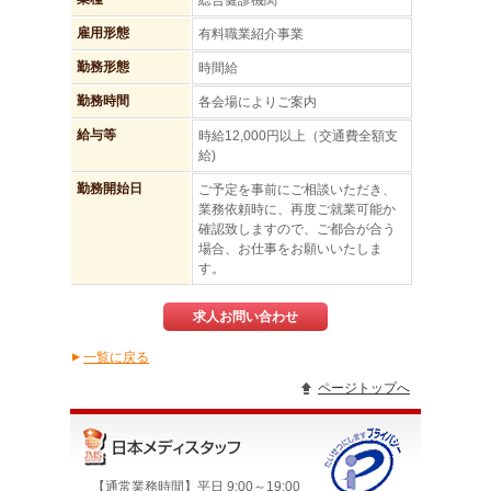
総合健診機関
雇用形態
有料職業紹介事業
勤務形態
時間給
勤務時間
各会場によりご案内
給与等
時給12,000円以上（交通費全額支
給)
勤務開始日
ご予定を事前にご相談いただき、
業務依頼時に、再度ご就業可能か
確認致しますので、ご都合が合う
場合、お仕事をお願いいたしま
す。
求人お問い合わせ
一覧に戻る
▲
ページトップへ
【通常業務時間】平日 9:00～19:00