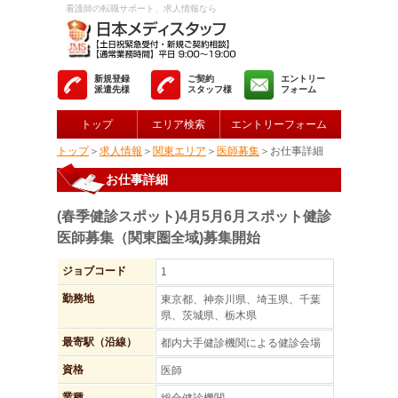
看護師の転職サポート、求人情報なら
新規登録
ご契約
エントリー
派遣先様
スタッフ様
フォーム
トップ
エリア検索
エントリーフォーム
トップ
＞
求人情報
＞
関東エリア
＞
医師募集
＞お仕事詳細
お仕事詳細
(春季健診スポット)4月5月6月スポット健診
医師募集（関東圏全域)募集開始
ジョブコード
1
勤務地
東京都、神奈川県、埼玉県、千葉
県、茨城県、栃木県
最寄駅（沿線）
都内大手健診機関による健診会場
資格
医師
業種