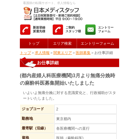
看護師の転職サポート、求人情報なら
新規登録
ご契約
エントリー
派遣先様
スタッフ様
フォーム
トップ
エリア検索
エントリーフォーム
トップ
＞
求人情報
＞
関東エリア
＞
医師募集
＞お仕事詳細
お仕事詳細
(都内産婦人科医療機関)3月より無痛分娩時
の麻酔科医募集開始いたしました
いよいよ無痛分娩に対する意識変化と、行政補助がスタ
ートいたしました。
ジョブコード
2
勤務地
東京都内
最寄駅（沿線）
各医療機関への直行
資格
医師（麻酔科医)