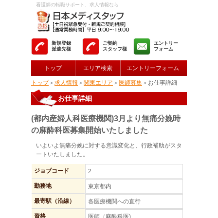
看護師の転職サポート、求人情報なら
新規登録
ご契約
エントリー
派遣先様
スタッフ様
フォーム
トップ
エリア検索
エントリーフォーム
トップ
＞
求人情報
＞
関東エリア
＞
医師募集
＞お仕事詳細
お仕事詳細
(都内産婦人科医療機関)3月より無痛分娩時
の麻酔科医募集開始いたしました
いよいよ無痛分娩に対する意識変化と、行政補助がスタ
ートいたしました。
ジョブコード
2
勤務地
東京都内
最寄駅（沿線）
各医療機関への直行
資格
医師（麻酔科医)