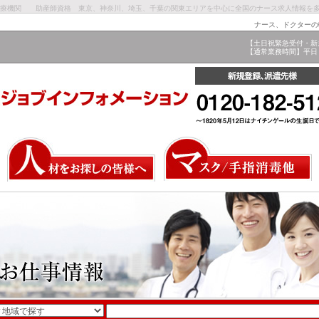
科医療機関 助産師資格 東京、神奈川、埼玉、千葉の関東エリアを中心に全国のナース求人情報を
ナース、ドクターの
【土日祝緊急受付・新
【通常業務時間】平日 9: