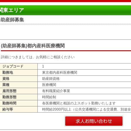
関東エリア
■助産師募集
(助産師募集)都内産科医療機関
詳細につきましては、お気軽にご相談ください
ジョブコード
1
勤務地
東京都内産科医療機関
資格
助産師資格
業種
医療機関
雇用形態
有料職業紹介事業
勤務形態
時間給制
勤務時間
各医療機関と相談の上スポット勤務いたします
給与等
時間給2000円以上（公共交通機関による交通費、別途全