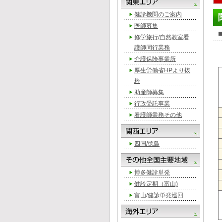
健診機関のご案内
医師募集
修学旅行/自然教室看
護師同行業務
介護保険事業所
厚生労働省HPより抜
粋
助産師募集
行政受託事業
看護師業務その他
四国/徳島
博多健診単発
健診定期（富山)
富山/健診単発巡回