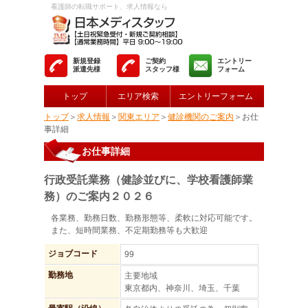
看護師の転職サポート、求人情報なら
新規登録
ご契約
エントリー
派遣先様
スタッフ様
フォーム
トップ
エリア検索
エントリーフォーム
トップ
＞
求人情報
＞
関東エリア
＞
健診機関のご案内
＞お仕
事詳細
お仕事詳細
行政受託業務（健診並びに、学校看護師業
務）のご案内２０２６
各業務、勤務日数、勤務形態等、柔軟に対応可能です。
また、短時間業務、不定期勤務等も大歓迎
ジョブコード
99
勤務地
主要地域
東京都内、神奈川、埼玉、千葉