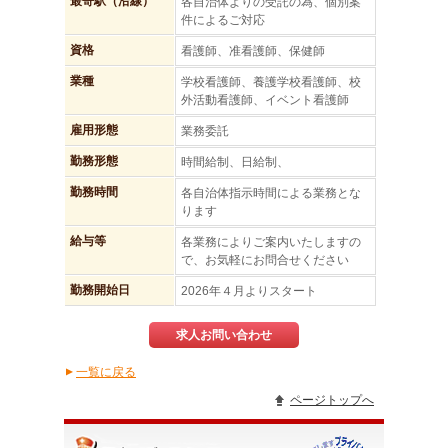
最寄駅（沿線）
各自治体よりの受託の為、個別案
件によるご対応
資格
看護師、准看護師、保健師
業種
学校看護師、養護学校看護師、校
外活動看護師、イベント看護師
雇用形態
業務委託
勤務形態
時間給制、日給制、
勤務時間
各自治体指示時間による業務とな
ります
給与等
各業務によりご案内いたしますの
で、お気軽にお問合せください
勤務開始日
2026年４月よりスタート
求人お問い合わせ
一覧に戻る
▲
ページトップへ