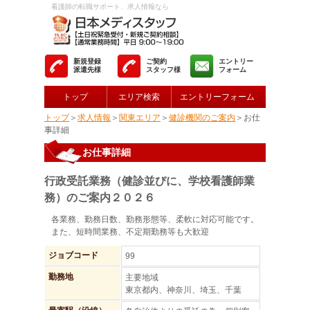
看護師の転職サポート、求人情報なら
新規登録
ご契約
エントリー
派遣先様
スタッフ様
フォーム
トップ
エリア検索
エントリーフォーム
トップ
＞
求人情報
＞
関東エリア
＞
健診機関のご案内
＞お仕
事詳細
お仕事詳細
行政受託業務（健診並びに、学校看護師業
務）のご案内２０２６
各業務、勤務日数、勤務形態等、柔軟に対応可能です。
また、短時間業務、不定期勤務等も大歓迎
ジョブコード
99
勤務地
主要地域
東京都内、神奈川、埼玉、千葉