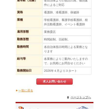
最寄駅（沿線）
各自治体よりの受託の為、個別案
件によるご対応
資格
看護師、准看護師、保健師
業種
学校看護師、養護学校看護師、校
外活動看護師、イベント看護師
雇用形態
業務委託
勤務形態
時間給制、日給制、
勤務時間
各自治体指示時間による業務とな
ります
給与等
各業務によりご案内いたしますの
で、お気軽にお問合せください
勤務開始日
2026年４月よりスタート
求人お問い合わせ
一覧に戻る
▲
ページトップへ