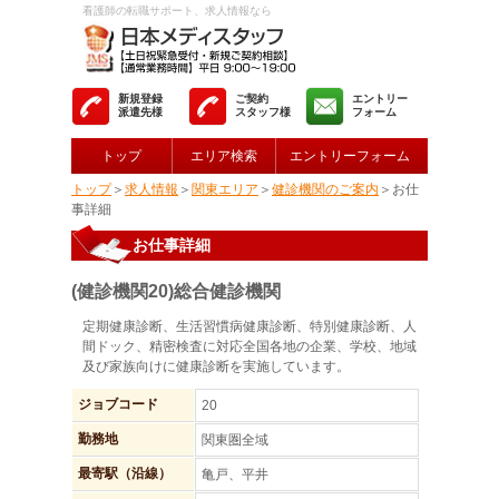
看護師の転職サポート、求人情報なら
新規登録
ご契約
エントリー
派遣先様
スタッフ様
フォーム
トップ
エリア検索
エントリーフォーム
トップ
＞
求人情報
＞
関東エリア
＞
健診機関のご案内
＞お仕
事詳細
お仕事詳細
(健診機関20)総合健診機関
定期健康診断、生活習慣病健康診断、特別健康診断、人
間ドック、精密検査に対応全国各地の企業、学校、地域
及び家族向けに健康診断を実施しています。
ジョブコード
20
勤務地
関東圏全域
最寄駅（沿線）
亀戸、平井