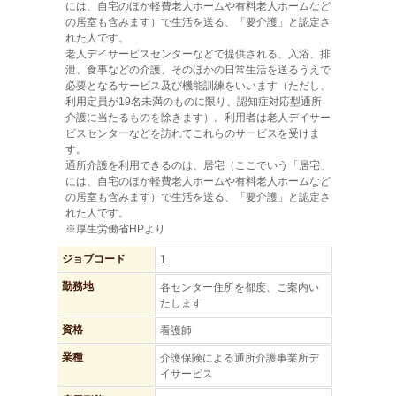
には、自宅のほか軽費老人ホームや有料老人ホームなど
の居室も含みます）で生活を送る、「要介護」と認定さ
れた人です。
老人デイサービスセンターなどで提供される、入浴、排
泄、食事などの介護、そのほかの日常生活を送るうえで
必要となるサービス及び機能訓練をいいます（ただし、
利用定員が19名未満のものに限り、認知症対応型通所
介護に当たるものを除きます）。利用者は老人デイサー
ビスセンターなどを訪れてこれらのサービスを受けま
す。
通所介護を利用できるのは、居宅（ここでいう「居宅」
には、自宅のほか軽費老人ホームや有料老人ホームなど
の居室も含みます）で生活を送る、「要介護」と認定さ
れた人です。
※厚生労働省HPより
ジョブコード
1
勤務地
各センター住所を都度、ご案内い
たします
資格
看護師
業種
介護保険による通所介護事業所デ
イサービス