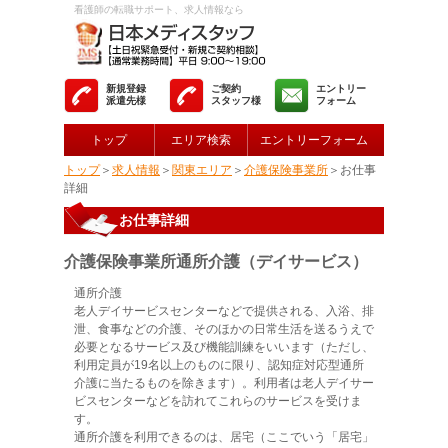
看護師の転職サポート、求人情報なら
新規登録
ご契約
エントリー
派遣先様
スタッフ様
フォーム
トップ
エリア検索
エントリーフォーム
トップ
＞
求人情報
＞
関東エリア
＞
介護保険事業所
＞お仕事
詳細
お仕事詳細
介護保険事業所通所介護（デイサービス）
通所介護
老人デイサービスセンターなどで提供される、入浴、排
泄、食事などの介護、そのほかの日常生活を送るうえで
必要となるサービス及び機能訓練をいいます（ただし、
利用定員が19名以上のものに限り、認知症対応型通所
介護に当たるものを除きます）。利用者は老人デイサー
ビスセンターなどを訪れてこれらのサービスを受けま
す。
通所介護を利用できるのは、居宅（ここでいう「居宅」